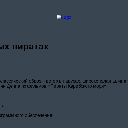
О комп
Стоимо
Доставк
Контак
ых пиратах
ассический образ – ветер в парусах, широкополая шляпа, п
нни Деппа из фильмов «Пираты Карибского моря».
ах:
программного обеспечения.