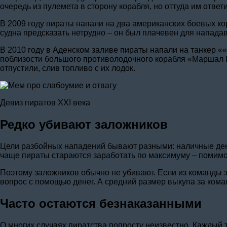
очередь из пулемета в сторону корабля, но оттуда им отве
В 2009 году пираты напали на два американских боевых ко
судна предсказать нетрудно – он был плачевен для напада
В 2010 году в Аденском заливе пираты напали на танкер 
поблизости большого противолодочного корабля «Маршал
отпустили, слив топливо с их лодок.
Девиз пиратов XXI века
Редко убивают заложников
Цели разбойных нападений бывают разными: наличные деньг
чаще пираты стараются заработать по максимуму – помимо 
Поэтому заложников обычно не убивают. Если из команды з
вопрос с помощью денег. А средний размер выкупа за кома
Часто остаются безнаказанными
О многих случаях пиратства попросту неизвестно. Каждый 