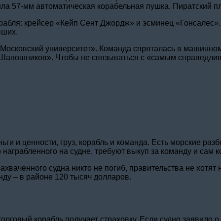
тила 57-мм автоматическая корабельная пушка. Пиратский п
рабля: крейсер «Кейп Сент Джордж» и эсминец «Гонсалес».
вших.
««Московский университет». Команда спряталась в машинно
 Шапошников». Чтобы не связываться с «самым справедли
и и ценности, груз, корабль и команда. Есть морские разб
награбленного на судне, требуют выкуп за команду и сам к
ахваченного судна никто не погиб, правительства не хотят
нду – в районе 120 тысяч долларов.
торговый корабль получает страховку. Если судно заявило 