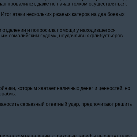
лан провалился, даже не начав толком осуществляться.
 Итог атаки нескольких ржавых катеров на два боевых
м отделении и попросила помощи у находившегося
вым сомалийским судом», неудачливых флибустьеров
ойники, которым хватает наличных денег и ценностей, но
орабль.
 наносить серьезный ответный удар, предпочитают решить
о пиратском нападении, страховые тарифы вырастут, плюс