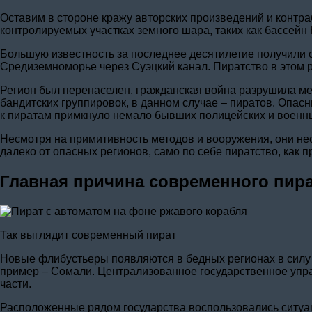
Оставим в стороне кражу авторских произведений и контра
контролируемых участках земного шара, таких как бассейн
Большую известность за последнее десятилетие получили 
Средиземноморье через Суэцкий канал. Пиратство в этом р
Регион был перенаселен, гражданская война разрушила ме
бандитских группировок, в данном случае – пиратов. Опа
к пиратам примкнуло немало бывших полицейских и военн
Несмотря на примитивность методов и вооружения, они нес
далеко от опасных регионов, само по себе пиратство, как
Главная причина современного пира
Так выглядит современный пират
Новые флибустьеры появляются в бедных регионах в силу 
пример – Сомали. Централизованное государственное управ
части.
Расположенные рядом государства воспользовались ситуац