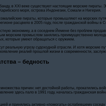
банду, в XXI веке существуют настоящие морские пираты. Э
 Карибского моря, острова Индонезии, Сомали и Нигерия.
сомалийские пираты, которые промышляют на морских путях
егионе расцвело в 2005 году, после гражданской войны в 
стную экономику, а в соседнем Йемене без проблем прода
сным морским промыслом занялись преимущественно молоды
ых, которые умеют обращаться с оружием.
ут реальную угрозу судоходной отрасли. И хотя морские п
 проявление реалий прошлой жизни в современности, заслу
тства – бедность
множества причин: нет достойной работы, прокатились вой
ление здесь пало в 1991 году, началась гражданская война
ией и принялись активно «помогать» ослабевшему соседу 