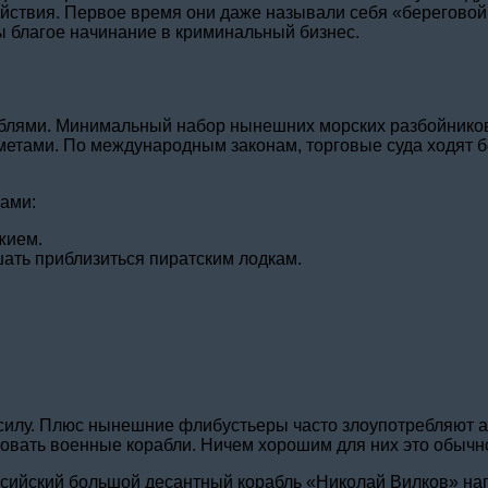
действия. Первое время они даже называли себя «берегов
 благое начинание в криминальный бизнес.
лями. Минимальный набор нынешних морских разбойников –
тами. По международным законам, торговые суда ходят без
бами:
жием.
ать приблизиться пиратским лодкам.
силу. Плюс нынешние флибустьеры часто злоупотребляют ал
овать военные корабли. Ничем хорошим для них это обычно
оссийский большой десантный корабль «Николай Вилков» на