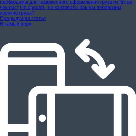
необходимы для таможенного оформления груза из Китая:
чек-лист
Не бросать, не кантовать! Как мы перевозим
хрупкие грузы?
Предыдущая статья
В самый верх