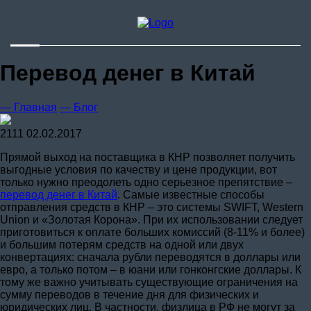
Стоимость
Доставка из
Китая
Контакты
Перевод денег в Китай
— Главная
— Блог
2111
02.02.2017
Прямой выход на поставщика в КНР позволяет получить
выгодные условия по качеству и цене продукции, вот
только нужно преодолеть одно серьезное препятствие –
перевод денег в Китай
. Самые известные способы
отправления средств в КНР – это системы SWIFT, Western
Union и «Золотая Корона». При их использовании следует
приготовиться к оплате больших комиссий (8-11% и более)
и большим потерям средств на одной или двух
конвертациях: сначала рубли переводятся в доллары или
евро, а только потом – в юани или гонконгские доллары. К
тому же важно учитывать существующие ограничения на
сумму переводов в течение дня для физических и
юридических лиц. В частности, физлица в РФ не могут за