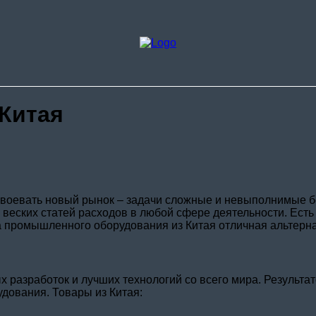
О комп
Стоимо
Доставк
Контак
 Китая
воевать новый рынок – задачи сложные и невыполнимые бе
веских статей расходов в любой сфере деятельности. Есть 
 промышленного оборудования из Китая отличная альтернат
х разработок и лучших технологий со всего мира. Результа
дования. Товары из Китая: