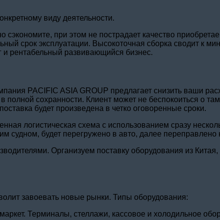
конкретному виду деятельности.
но сэкономите, при этом не пострадает качество приобрета
ый срок эксплуатации. Высокоточная сборка сводит к мин
г и рентабельный развивающийся бизнес.
Компания PACIFIC ASIA GROUP предлагает снизить ваши рас
 в полной сохранности. Клиент может не беспокоиться о т
а поставка будет произведена в четко оговоренные сроки.
нная логистическая схема с использованием сразу несколь
 судном, будет перегружено в авто, далее переправлено к
водителями. Организуем поставку оборудования из Китая, 
волит завоевать новые рынки. Типы оборудования:
рмаркет. Терминалы, стеллажи, кассовое и холодильное об