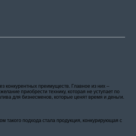
ании
сть
а из Китая
ты
з конкурентных преимуществ. Главное из них –
желание приобрести технику, которая не уступает по
ива для бизнесменов, которые ценят время и деньги.
том такого подхода стала продукция, конкурирующая с