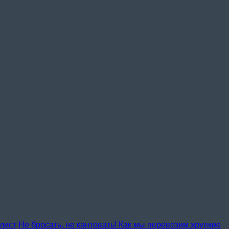
лист
Не бросать, не кантовать! Как мы перевозим хрупкие